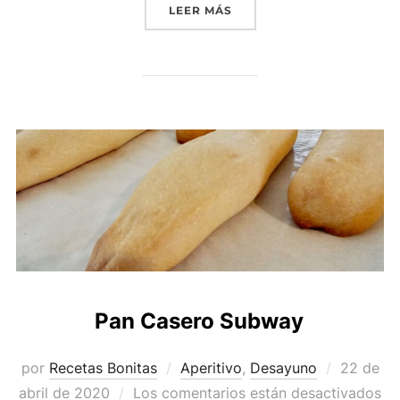
«TARTA DE BAYAS Y RICO
LEER MÁS
Pan Casero Subway
Publicad
por
Recetas Bonitas
Aperitivo
,
Desayuno
22 de
el
abril de 2020
Los comentarios están desactivados