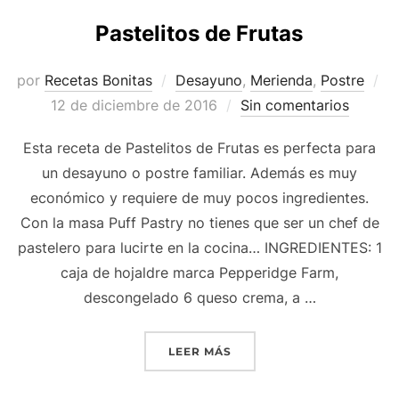
Pastelitos de Frutas
por
Recetas Bonitas
Desayuno
,
Merienda
,
Postre
Publicado
12 de diciembre de 2016
Sin comentarios
el
Esta receta de Pastelitos de Frutas es perfecta para
un desayuno o postre familiar. Además es muy
económico y requiere de muy pocos ingredientes.
Con la masa Puff Pastry no tienes que ser un chef de
pastelero para lucirte en la cocina… INGREDIENTES: 1
caja de hojaldre marca Pepperidge Farm,
descongelado 6 queso crema, a …
«PASTELITOS DE FRUTAS»
LEER MÁS