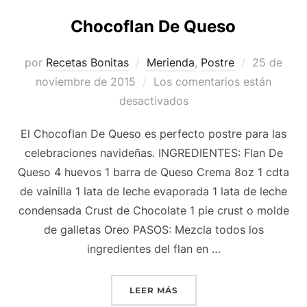
Chocoflan De Queso
Publicado
por
Recetas Bonitas
Merienda
,
Postre
25 de
el
noviembre de 2015
Los comentarios están
desactivados
El Chocoflan De Queso es perfecto postre para las
celebraciones navideñas. INGREDIENTES: Flan De
Queso 4 huevos 1 barra de Queso Crema 8oz 1 cdta
de vainilla 1 lata de leche evaporada 1 lata de leche
condensada Crust de Chocolate 1 pie crust o molde
de galletas Oreo PASOS: Mezcla todos los
ingredientes del flan en …
«CHOCOFLAN DE QUESO»
LEER MÁS