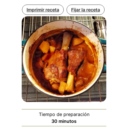
Imprimir receta
Fijar la receta
Tiempo de preparación
minutos
30
minutos