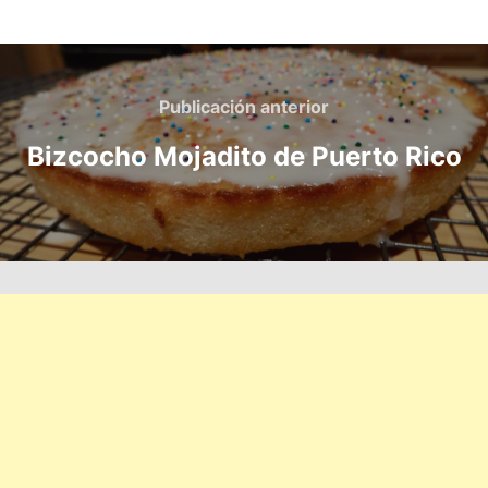
Navegación
de
Publicación
Publicación anterior
anterior
entradas
Bizcocho Mojadito de Puerto Rico