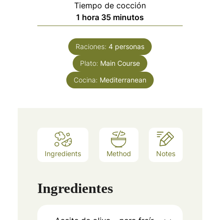
Tiempo de cocción
hora
minutos
1
hora
35
minutos
Raciones:
4
personas
Plato:
Main Course
Cocina:
Mediterranean
Ingredients
Method
Notes
Ingredientes