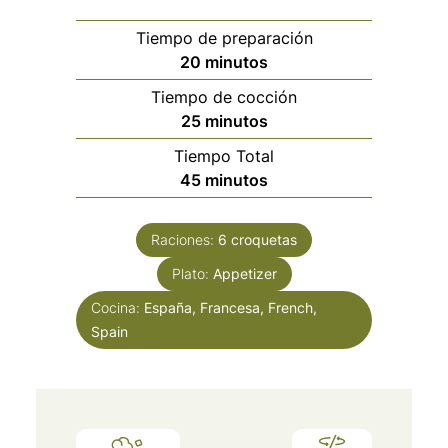
Tiempo de preparación
minutos
20
minutos
Tiempo de cocción
minutos
25
minutos
Tiempo Total
minutos
45
minutos
Raciones:
6
croquetas
Plato:
Appetizer
Cocina:
España, Francesa, French,
Spain