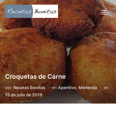
Saltar
al
ALTE
contenido
Croquetas de Carne
Pub
por
Recetas Bonitas
en
Aperitivo
,
Merienda
en
el
15 de julio de 2019