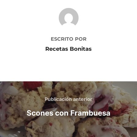
AUTOR DE LA PUBLICACIÓN
ESCRITO POR
Recetas Bonitas
Navegación
de
Publicación
Publicación anterior
anterior
entradas
Scones con Frambuesa