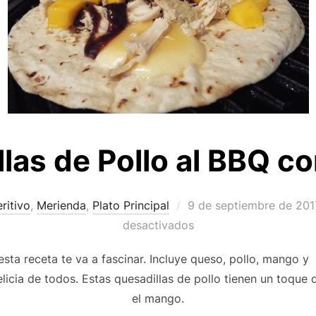
las de Pollo al BBQ 
Publicado
ritivo
,
Merienda
,
Plato Principal
9 de septiembre de 201
el
desactivados
esta receta te va a fascinar. Incluye queso, pollo, mango y 
elicia de todos. Estas quesadillas de pollo tienen un toque 
el mango.