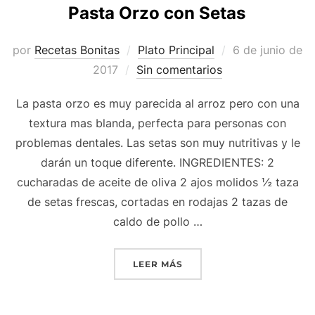
Pasta Orzo con Setas
Publicado
por
Recetas Bonitas
Plato Principal
6 de junio de
el
2017
Sin comentarios
La pasta orzo es muy parecida al arroz pero con una
textura mas blanda, perfecta para personas con
problemas dentales. Las setas son muy nutritivas y le
darán un toque diferente. INGREDIENTES: 2
cucharadas de aceite de oliva 2 ajos molidos ½ taza
de setas frescas, cortadas en rodajas 2 tazas de
caldo de pollo …
«PASTA ORZO CON SETAS
LEER MÁS