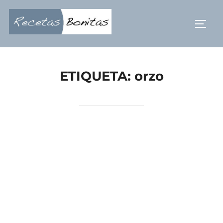
Saltar
al
ALTE
contenido
ETIQUETA:
orzo