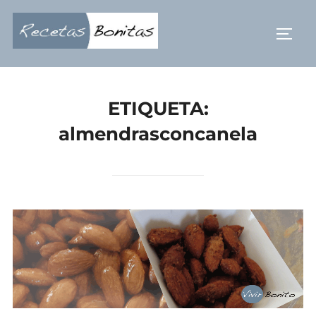
Saltar
al
ALTE
contenido
ETIQUETA:
almendrasconcanela