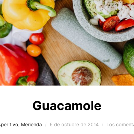
Guacamole
Publicado
peritivo
,
Merienda
6 de octubre de 2014
Los comenta
el