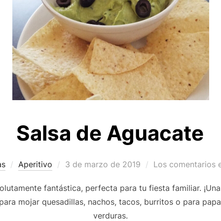
Salsa de Aguacate
Publicado
as
Aperitivo
3 de marzo de 2019
Los comentarios 
el
lutamente fantástica, perfecta para tu fiesta familiar. ¡Una
para mojar quesadillas, nachos, tacos, burritos o para papas 
verduras.