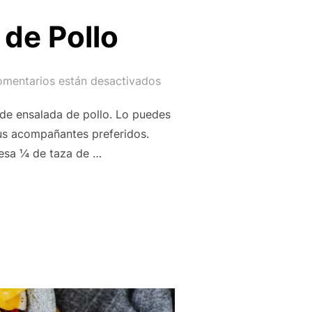
de Pollo
omentarios están desactivados
 de ensalada de pollo. Lo puedes
us acompañantes preferidos.
esa ¼ de taza de …
ENSALADA DE POLLO»