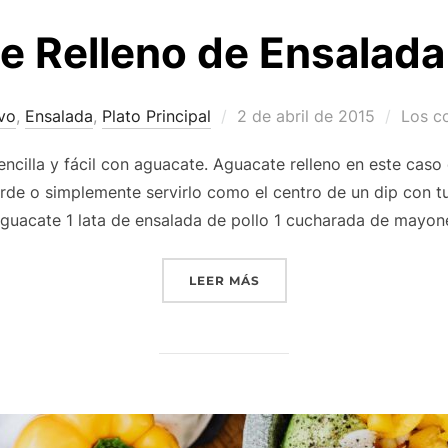
 Relleno de Ensalada 
Publicado
ivo
,
Ensalada
,
Plato Principal
2 de abril de 2015
Los c
el
cilla y fácil con aguacate. Aguacate relleno en este caso
de o simplemente servirlo como el centro de un dip con t
guacate 1 lata de ensalada de pollo 1 cucharada de mayon
«AGUACATE RELLENO DE 
LEER MÁS