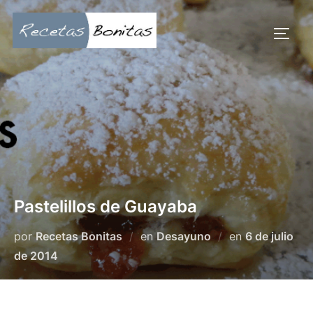
Saltar
al
ALTE
contenido
Pastelillos de Guayaba
Publicado
por
Recetas Bonitas
en
Desayuno
en
6 de julio
el
de 2014