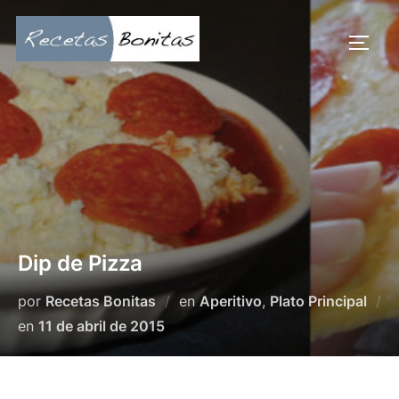
Saltar
al
ALTE
contenido
Dip de Pizza
por
Recetas Bonitas
en
Aperitivo
,
Plato Principal
Publicado
en
11 de abril de 2015
el