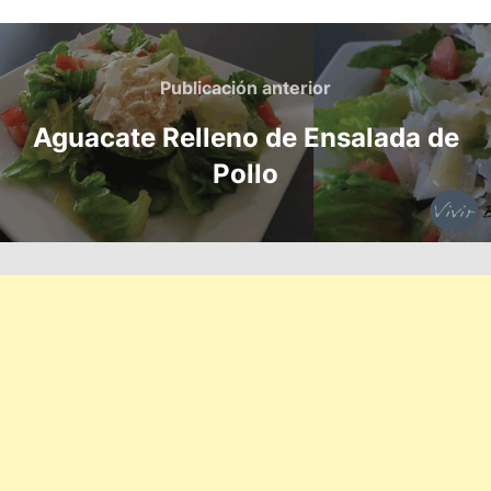
Navegación
de
Publicación
Publicación anterior
anterior
entradas
Aguacate Relleno de Ensalada de
Pollo