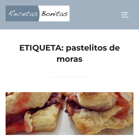
Saltar
al
ALTE
contenido
ETIQUETA:
pastelitos de
moras