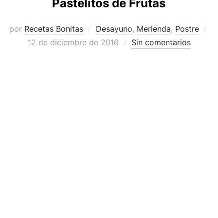
Pastelitos de Frutas
por
Recetas Bonitas
Desayuno
,
Merienda
,
Postre
Publicado
12 de diciembre de 2016
Sin comentarios
el