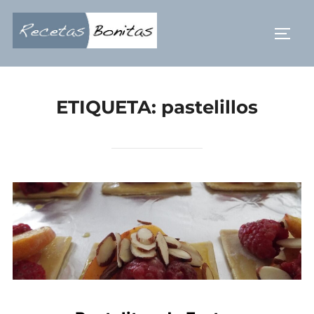
Saltar
al
ALTE
contenido
ETIQUETA:
pastelillos